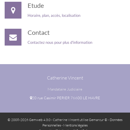
Etude
Horaire, plan, accès, localisation
Contact
Contactez nous pour plus d'information
Catherine Vincent
Mandataire Judiciaire
20 rue Casimir PERIER 76600 LE HAVRE
© 2008-2026 Gemweb 4.3.0
- Catherine Vincent utilise
Gemarcur ©
-
Données
Personnelles
-
Mentions légales