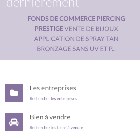
dernièrement
MATERIEL PROFESSIONNEL
FONDS DE COMMERCE PIERCING
PRESTIGE
VENTE DE BIJOUX
APPLICATION DE SPRAY TAN
BRONZAGE SANS UV ET P...
Les entreprises
Rechercher les entreprises
Bien à vendre
Recherchez les biens à vendre