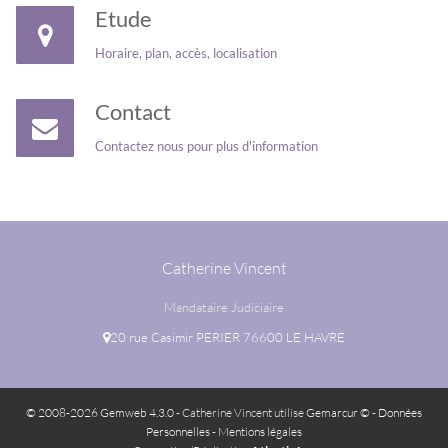
Etude
Horaire, plan, accès, localisation
Contact
Contactez nous pour plus d'information
Catherine Vincent
Mandataire Judiciaire
20 rue Casimir PERIER 76600 LE HAVRE
© 2008-2026 Gemweb 4.3.0
- Catherine Vincent utilise
Gemarcur ©
-
Données
Personnelles
-
Mentions légales