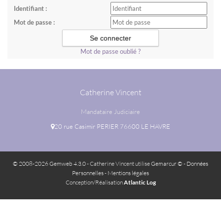
Identifiant :
Mot de passe :
Mot de passe oublié ?
Catherine Vincent
Mandataire Judiciaire
20 rue Casimir PERIER 76600 LE HAVRE
© 2008-2026 Gemweb 4.3.0
- Catherine Vincent utilise
Gemarcur ©
-
Données
Personnelles
-
Mentions légales
Conception/Réalisation
Atlantic Log