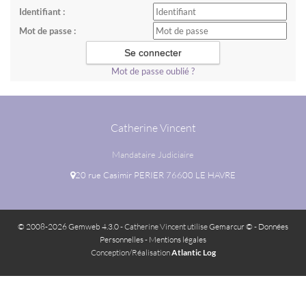
Identifiant :
Mot de passe :
Mot de passe oublié ?
Catherine Vincent
Mandataire Judiciaire
20 rue Casimir PERIER 76600 LE HAVRE
© 2008-2026 Gemweb 4.3.0
- Catherine Vincent utilise
Gemarcur ©
-
Données
Personnelles
-
Mentions légales
Conception/Réalisation
Atlantic Log