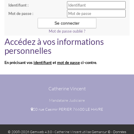
Identifiant :
Mot de passe :
Mot de passe oublié ?
Accédez à vos informations
personnelles
En précisant vos
identifiant
et
mot de passe
ci-contre
.
Catherine Vincent
Mandataire Judiciaire
20 rue Casimir PERIER 76600 LE HAVRE
© 2008-2026 Gemweb 4.3.0
- Catherine Vincent utilise
Gemarcur ©
-
Données