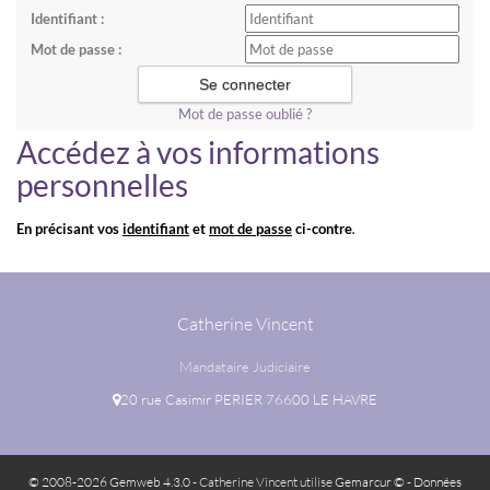
Identifiant :
Mot de passe :
Mot de passe oublié ?
Accédez à vos informations
personnelles
En précisant vos
identifiant
et
mot de passe
ci-contre
.
Catherine Vincent
Mandataire Judiciaire
20 rue Casimir PERIER 76600 LE HAVRE
© 2008-2026 Gemweb 4.3.0
- Catherine Vincent utilise
Gemarcur ©
-
Données