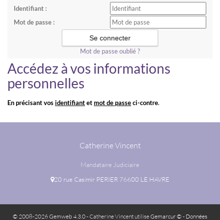
Identifiant :
Mot de passe :
Mot de passe oublié ?
Accédez à vos informations
personnelles
En précisant vos
identifiant
et
mot de passe
ci-contre
.
Catherine Vincent
Mandataire Judiciaire
20 rue Casimir PERIER 76600 LE HAVRE
© 2008-2026 Gemweb 4.3.0
- Catherine Vincent utilise
Gemarcur ©
-
Données