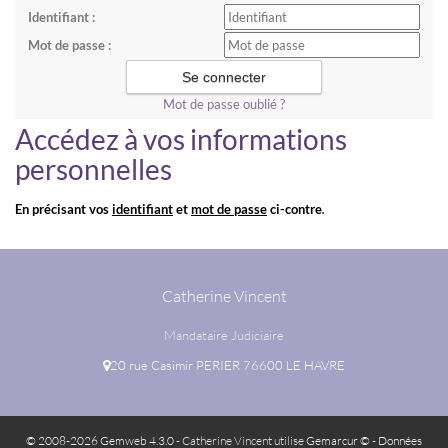
Identifiant :
Mot de passe :
Mot de passe oublié ?
Accédez à vos informations
personnelles
En précisant vos
identifiant
et
mot de passe
ci-contre
.
Catherine Vincent
Mandataire Judiciaire
20 rue Casimir PERIER 76600 LE HAVRE
© 2008-2026 Gemweb 4.3.0
- Catherine Vincent utilise
Gemarcur ©
-
Données