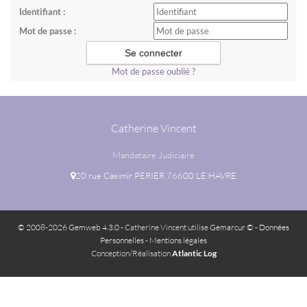
Identifiant :
Mot de passe :
Mot de passe oublié ?
Catherine Vincent
Mandataire Judiciaire
20 rue Casimir PERIER 76600 LE HAVRE
© 2008-2026 Gemweb 4.3.0
- Catherine Vincent utilise
Gemarcur ©
-
Données
Personnelles
-
Mentions légales
Conception/Réalisation
Atlantic Log