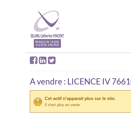
A vendre : LICENCE IV 766
Cet actif n'apparait plus sur le site.
Il n'est plus en vente.