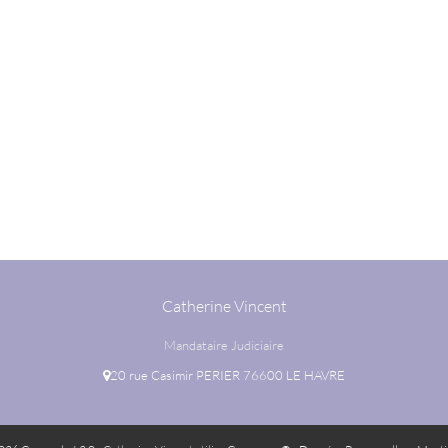
Catherine Vincent
Mandataire Judiciaire
20 rue Casimir PERIER 76600 LE HAVRE