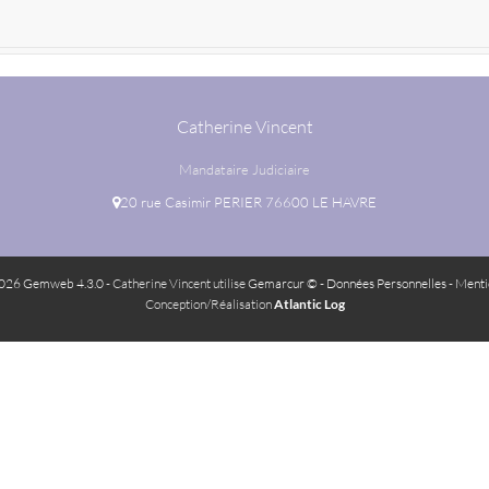
Catherine Vincent
Mandataire Judiciaire
20 rue Casimir PERIER 76600 LE HAVRE
026 Gemweb 4.3.0
- Catherine Vincent utilise
Gemarcur ©
-
Données Personnelles
-
Menti
Conception/Réalisation
Atlantic Log